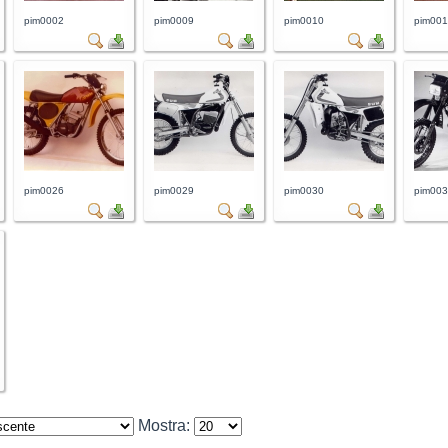
pim0002
pim0009
pim0010
pim00
pim0026
pim0029
pim0030
pim00
Mostra: