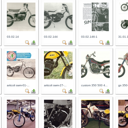
03.02.14
03.02.144
03.02.146-1
31.01.
articoli swm-01-...
articoli swm-27-...
custom 350 500 4...
gs 350