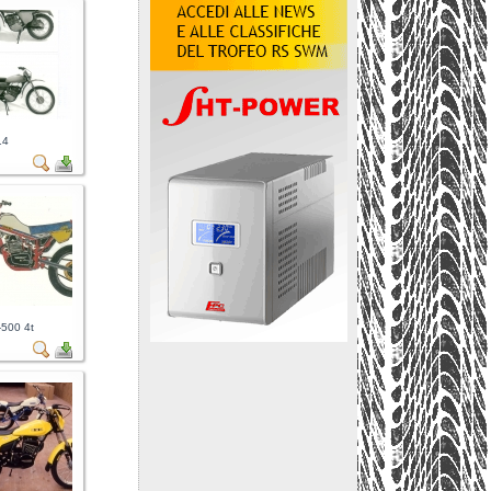
14
-500 4t