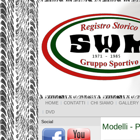
HOME
CONTATTI
CHI SIAMO
GALLERY
DVD
Social
Modelli - P