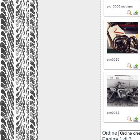
pic_0006 medium
pim0015
pim0032
Ordine
Pagina 1 di 3