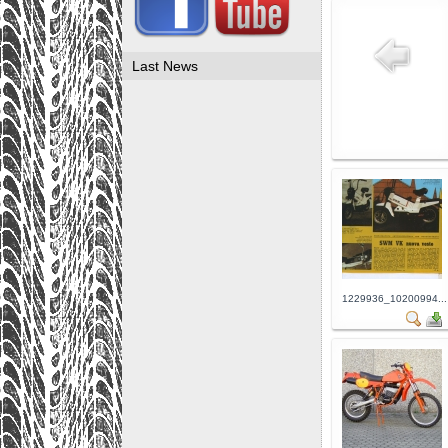
Last News
1229936_10200994...