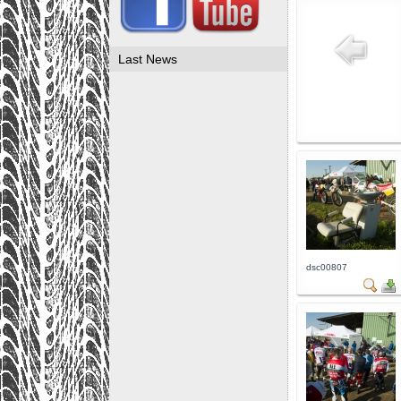
Last News
dsc00807