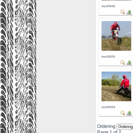
dsc00836
dsc00854
dsc00934
Ordering
Page 1 of 2