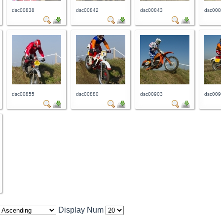
dsc00838
dsc00842
dsc00843
dsc00
dsc00855
dsc00880
dsc00903
dsc00
Display Num