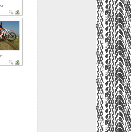
851
923