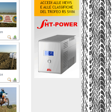
805
816